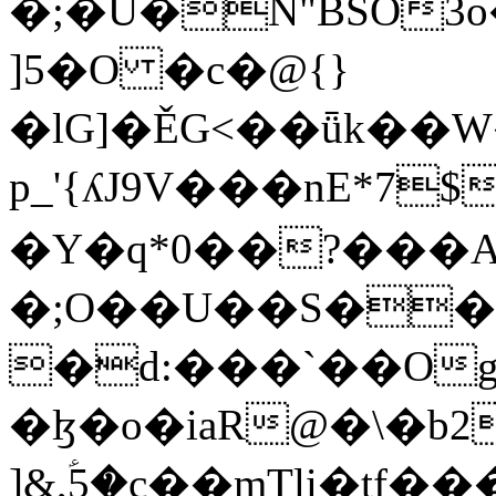
�;�U�N"BSȎ3
]5�O �c�@{}
�lG]�ĚG<��ǖk��
p_'{ʎJ9V���nE*7
�Y�q*0��?���A
�;O��U��S��
�d:���`��Og
�ɮ�o�iaR@�\�b2
]&,ؑ5�c��mTli�t