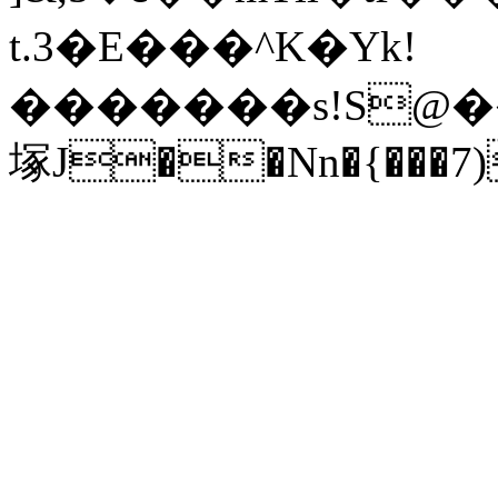
t.3�E���^K�Yk!
�������s!S@�
塚J��Nn�{���7)