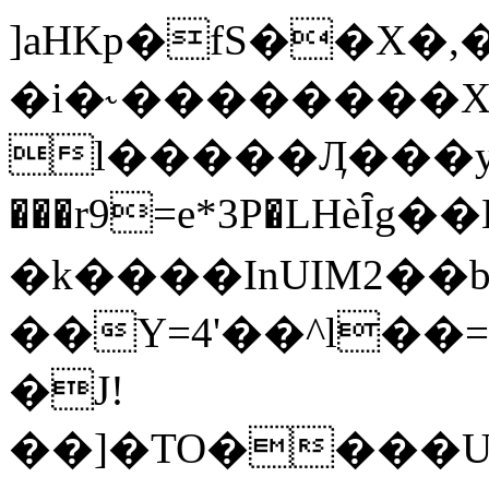
]aHKp�fS��X�
�i�˞��������X�/�
l�����Ӆ���y'
���r9
=e*3P�LHѐȊg��E��
�k����InUIM2��b
��Y=4'��^l��
�J!
��]�TO����U��