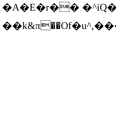
�A�E�r�� �^iQ�
��k&π��Of�u^,��